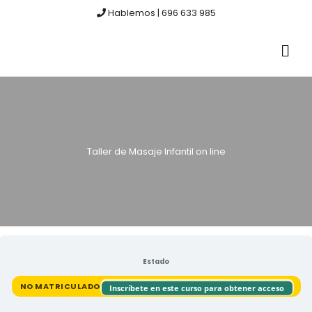
Ir
Hablemos | 696 633 985‬
al
contenido
ME
PRI
Taller de Masaje Infantil on line
Estado
NO MATRICULADO
Inscríbete en este curso para obtener acceso